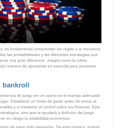
os, es fundamental comprender las reglas y la mecánica
ar las probabilidades y las diferentes estrategias que
car una gran diferencia. Juegos como la ruleta
ejor manera de apostarlas es esencial para aumentar
 bankroll
xperiencia de juego en un casino es el manejo adecuado
jugar. Establecer un límite de gasto antes de entrar al
erables y a mantener el control sobre tus finanzas. Esto
stratégica, sino que te ayudará a disfrutar del juego
er en riesgo tu estabilidad económica.
esiones de juego más pequeñas. De esta manera, podrás