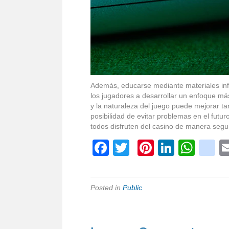
Además, educarse mediante materiales inf
los jugadores a desarrollar un enfoque má
y la naturaleza del juego puede mejorar ta
posibilidad de evitar problemas en el futur
todos disfruten del casino de manera segur
Facebook
Twitter
Pinterest
LinkedI
Wha
b
Posted in
Public