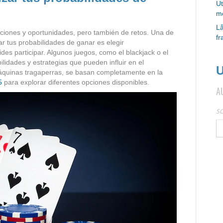
Ut
m
L
ciones y oportunidades, pero también de retos. Una de
fr
r tus probabilidades de ganar es elegir
es participar. Algunos juegos, como el blackjack o el
ilidades y estrategias que pueden influir en el
U
máquinas tragaperras, se basan completamente en la
5
para explorar diferentes opciones disponibles.
A
SO