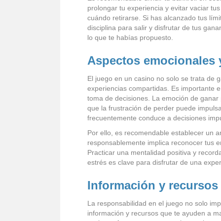
prolongar tu experiencia y evitar vaciar t
cuándo retirarse. Si has alcanzado tus lími
disciplina para salir y disfrutar de tus ga
lo que te habías propuesto.
Aspectos emocionales y
El juego en un casino no solo se trata de 
experiencias compartidas. Es importante 
toma de decisiones. La emoción de ganar 
que la frustración de perder puede impulsar
frecuentemente conduce a decisiones impu
Por ello, es recomendable establecer un am
responsablemente implica reconocer tus e
Practicar una mentalidad positiva y record
estrés es clave para disfrutar de una expe
Información y recursos
La responsabilidad en el juego no solo imp
información y recursos que te ayuden a m