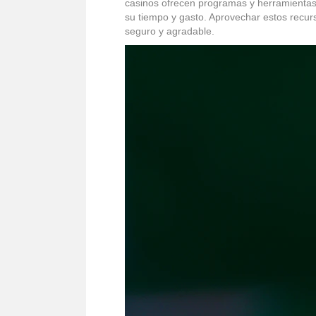
casinos ofrecen programas y herramientas 
su tiempo y gasto. Aprovechar estos recur
seguro y agradable.